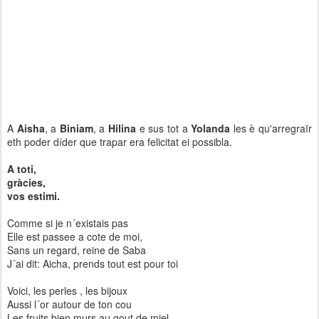
A
Aisha
, a
Biniam
, a
Hilina
e sus tot a
Yolanda
les è qu'arregraïr
eth poder díder que trapar era felicitat ei possibla.
A toti,
gràcies,
vos estimi.
Comme si je n´existais pas
Elle est passee a cote de moi,
Sans un regard, reine de Saba
J´ai dit: Aicha, prends tout est pour toi
Voici, les perles , les bijoux
Aussi l´or autour de ton cou
Les fruits bien murs au gout de miel