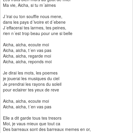
Ma vie, Aicha, si tu m´aimes
J´irai ou ton souffle nous mene,
dans les pays d´ivoire et d´ebene
J´effacerai tes larmes, tes peines,
rien n´est trop beau pour une si belle
Aicha, aicha, ecoute moi
Aicha, aicha, t´en vas pas
Aicha, aicha, regarde moi
Aicha, aicha, reponds moi
Je dirai les mots, les poemes
je jouerai les musiques du ciel
Je prendrai les rayons du soleil
pour eclairer tes yeux de reve
Aicha, aicha, ecoute moi
Aicha, aicha, t´en vas pas
Elle a dit garde tous tes tresors
Moi, je vaus mieux que tout ca
Des barreaux sont des barreaux memes en or,