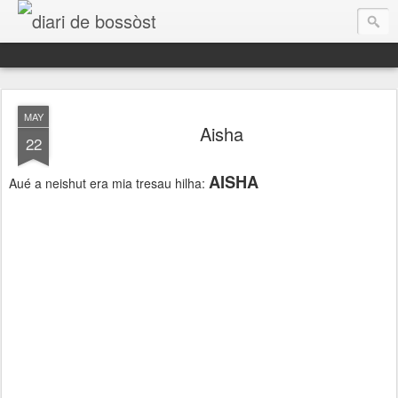
diari de bossòst
MAY
Aisha
22
AISHA
Aué a neishut era mia tresau hilha:
Aguest ei des d'aué eth mèn espaci de reflexions personaus, era banda sonora dera mia vida.