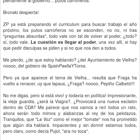
plénamente al gobierno... putos carroñeros.
Bronski despierta!
ZP ya está preparando el curriculum para buscar trabajo el año
próximo, los putos carroñeros no se esconden, no no, ni tras
"preguntas absurdas", todo vale con tal de volver al poder, ¿todo?
sí, todo vale.
La cuestión es llegar al poder
, una vez allí, si hay
que pedir disculpas se piden y si no que nos den a todos.
Me pierdo, ¿de que estoy hablando? ¿del Ayuntamiento de Vielha?
noooo, del gobiero de SpainPaellaYToros.
Pero ya que aparece el tema de Vielha... resulta que Fraga ha
vuelto a renacer, uy que lapsus, ¿Fraga? noooo, Pepiño Calbetó!!!
No me digas, pero si está vivo! y todavía en política! impresionante,
la vieja guardia, ¿será la Viagra?. ¿Provocará una nueva escisión
dentro de CDA? Me parece que nos vamos a reír todos un rato,
ahora serán todo mimos y alabanzas al rey de los pelotazos.
Tranquilos, que "La Voz" como el mejor "tomate" nos ha prometido
que algún día hablará. Impacientes y sin dormir estamos todos,
pero claro, como decía Pujol, "ara no toca".