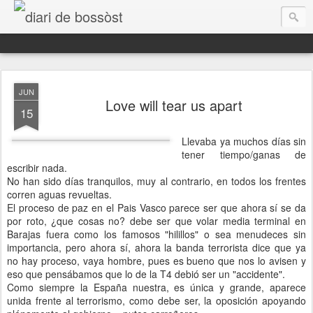
diari de bossòst
JUN
Love will tear us apart
15
Llevaba ya muchos días sin
tener tiempo/ganas de
escribir nada.
No han sido días tranquilos, muy al contrario, en todos los frentes
corren aguas revueltas.
El proceso de paz en el Pais Vasco parece ser que ahora sí se da
Aguest ei des d'aué eth mèn espaci de reflexions personaus, era banda sonora dera mia vida.
por roto, ¿que cosas no? debe ser que volar media terminal en
Barajas fuera como los famosos "hilillos" o sea menudeces sin
importancia, pero ahora sí, ahora la banda terrorista dice que ya
no hay proceso, vaya hombre, pues es bueno que nos lo avisen y
eso que pensábamos que lo de la T4 debió ser un "accidente".
Como siempre la España nuestra, es única y grande, aparece
unida frente al terrorismo, como debe ser, la oposición apoyando