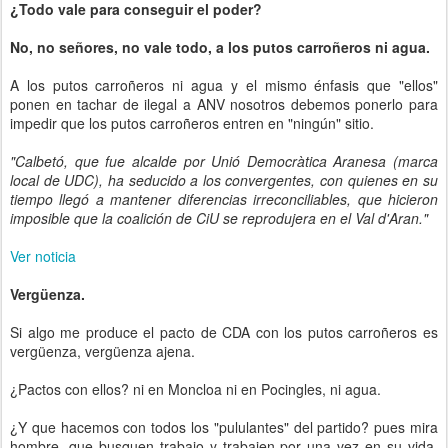
¿Todo vale para conseguir el poder?
No, no señores, no vale todo, a los putos carroñeros ni agua.
A los putos carroñeros ni agua y el mismo énfasis que "ellos"
ponen en tachar de ilegal a ANV nosotros debemos ponerlo para
impedir que los putos carroñeros entren en "ningún" sitio.
"Calbetó, que fue alcalde por Unió Democràtica Aranesa (marca
local de UDC), ha seducido a los convergentes, con quienes en su
tiempo llegó a mantener diferencias irreconciliables, que hicieron
imposible que la coalición de CiU se reprodujera en el Val d'Aran."
Ver noticia
Vergüenza.
Si algo me produce el pacto de CDA con los putos carroñeros es
vergüenza, vergüenza ajena.
¿Pactos con ellos? ni en Moncloa ni en Pocingles, ni agua.
¿Y que hacemos con todos los "pululantes" del partido? pues mira
hombre, que busquen trabajo y trabajen por una vez en su vida.