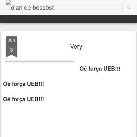
diari de bossòst
JUN
Very
3
Oé força UEB!!!
Oé força UEB!!!
Aguest ei des d'aué eth mèn espaci de reflexions personaus, era banda sonora dera mia vida.
Oé força UEB!!!