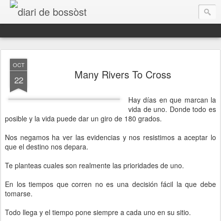
diari de bossòst
OCT
Many Rivers To Cross
22
Hay días en que marcan la
vida de uno. Donde todo es
posible y la vida puede dar un giro de 180 grados.
Nos negamos ha ver las evidencias y nos resistimos a aceptar lo
que el destino nos depara.
Aguest ei des d'aué eth mèn espaci de reflexions personaus, era banda sonora dera mia vida.
Te planteas cuales son realmente las prioridades de uno.
En los tiempos que corren no es una decisión fácil la que debe
tomarse.
Todo llega y el tiempo pone siempre a cada uno en su sitio.