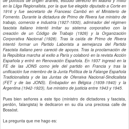
de políticos de origen aranés, estudió derecho en Madrid y militó
en la Lliga Regionalista, por la que fue elegido diputado a Corte en
1916 y fue secretario de Francesc Cambó en el Ministerio de
Fomento. Durante la dictadura de Primo de Rivera fue ministro de
trabajo, comercio e industria (1927-1930), admirador del régimen
fascista italiano intentó imitar su sistema corporativo con la
creación de un Código de Trabajo (1926) y la Organización
Corporativa Nacional (1928). Tras la caída de Primo de Rivera
intentó formar un Partido Laborista a semejanza del Partido
Fascista italiano pero careció de apoyos. Tras la proclamación de
la República marcha al exilio a París y colaboró en la revista Acción
Española y entró en Renovación Española. En 1937 ingresó en la
FE de las JONS como jefe del partido en Francia y tras la
unificación fue miembro de la Junta Política de la Falange Española
Tradicionalista y de las Juntas de Ofensiva Nacional-Sindicalista
(FET y de las JONS). Embajador en Bélgica (1939-1940) y la
Argentina (1942-1923), fue ministro de justicia entre 1943 y 1945.
Pues bien señores a este tipo (ministro de dictadores y fascista,
perdón, falangista) le dedicaron en su día una preciosa calle de
Bossòst.
La pregunta que me hago es: