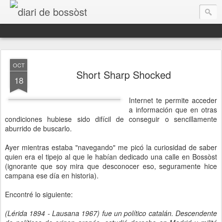
diari de bossòst
OCT
Short Sharp Shocked
18
Internet te permite acceder
a información que en otras
condiciones hubiese sido difícil de conseguir o sencillamente
aburrido de buscarlo.
Ayer mientras estaba "navegando" me picó la curiosidad de saber
Aguest ei des d'aué eth mèn espaci de reflexions personaus, era banda sonora dera mia vida.
quien era el tipejo al que le habían dedicado una calle en Bossòst
(ignorante que soy mira que desconocer eso, seguramente hice
campana ese día en historia).
Encontré lo siguiente:
(Lérida 1894 - Lausana 1967) fue un político catalán. Descendente