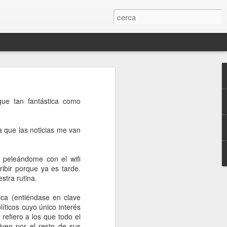
gue tan fantástica como
a que las noticias me van
 peleándome con el wifi
ibir porque ya es tarde.
tra rutina.
ica (entiéndase en clave
íticos cuyo único interés
refiero a los que todo el
ven por el resto de sus