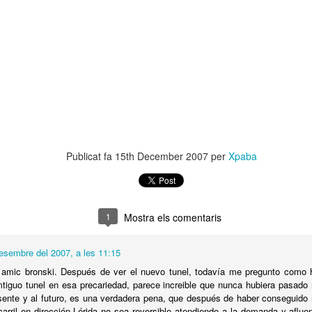
1
Mostra els comentaris
bre del 2009, a les 18:14
 definitua? Se cambies d'idea, bentornat!!!!
Publicat fa
15th December 2007
per
Xpaba
1
Mostra els comentaris
esembre del 2007, a les 11:15
amic bronski. Después de ver el nuevo tunel, todavía me pregunto como h
tiguo tunel en esa precariedad, parece increible que nunca hubiera pasado 
sente y al futuro, es una verdadera pena, que después de haber conseguido m
arril en dirección Lérida no sea reversible atendiendo a la demanda y aflu