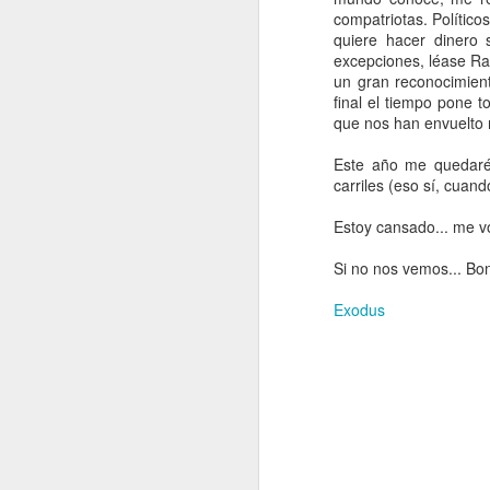
E
compatriotas. Político
Nos sobran los motivos
quiere hacer dinero 
excepciones, léase Rat
un gran reconocimien
Tutu
final el tiempo pone t
que nos han envuelto n
Triumph
Este año me quedaré 
carriles (eso sí, cuan
Próxima Estación: Esperanza
Estoy cansado... me v
Lágrimas Negras
1
Si no nos vemos... Bon
The Jimi Hendrix Experience
3
Exodus
Born in the USA
The Balladeer
1
In Concert
Concerts in China