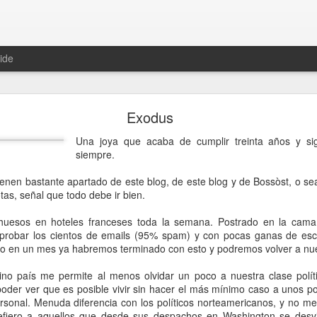
ide
Bye Bye Blog!
Exodus
Una joya que acaba de cumplir treinta años y si
siempre.
ienen bastante apartado de este blog, de este blog y de Bossòst, o se
as, señal que todo debe ir bien.
uesos en hoteles franceses toda la semana. Postrado en la cama
probar los cientos de emails (95% spam) y con pocas ganas de escr
 en un mes ya habremos terminado con esto y podremos volver a nues
ino país me permite al menos olvidar un poco a nuestra clase polít
oder ver que es posible vivir sin hacer el más mínimo caso a unos pol
rsonal. Menuda diferencia con los políticos norteamericanos, y no me 
ns personaus, era banda sonora dera mia vida.
iero a aquellos que desde sus despachos en Washington se desvi