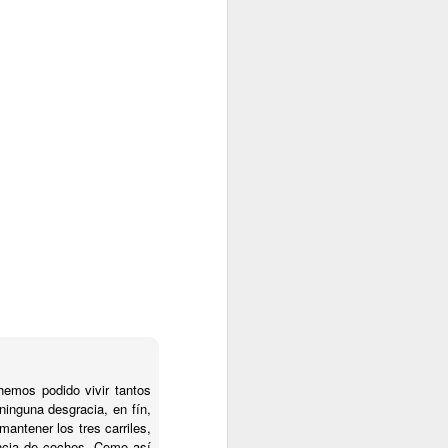
emos podido vivir tantos
ninguna desgracia, en fín,
antener los tres carriles,
encia de coches. Como así