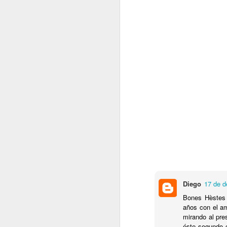
Back in Black
Especially for You
Joan de Peiroton
3 de setem
The Rise and Fall of Ziggy Stardust and the Spiders From Mars
Ah merda! Era tua decision ei
Have A Nice Day
Respon
The Velvet Underground & Nico
2
What's Going On
1
Toto IV
2
Mama Said
Diego
17 de d
Bones Hèstes 
Nevermind
años con el am
mirando al pre
Bette Davis Eyes
éste segundo c