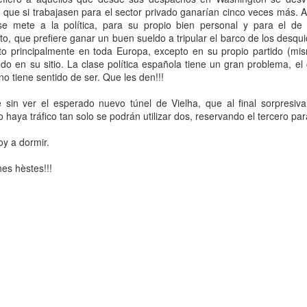
nquià tostemp estimat blòg!
s que si trabajasen para el sector privado ganarían cinco veces más. A
se mete a la política, para su propio bien personal y para el de
o, que prefiere ganar un buen sueldo a tripular el barco de los desqu
to principalmente en toda Europa, excepto en su propio partido (mi
odo en su sitio. La clase política española tiene un gran problema, el
o tiene sentido de ser. Que les den!!!
sin ver el esperado nuevo túnel de Vielha, que al final sorpresiv
do haya tráfico tan solo se podrán utilizar dos, reservando el tercero p
oy a dormir.
es hèstes!!!
Publicat fa
2nd September 2009
per
Xpaba