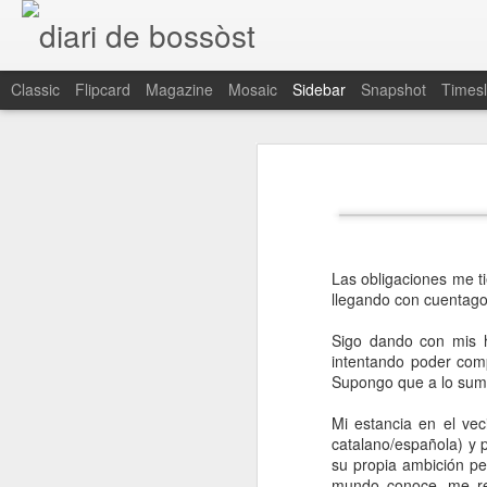
diari de bossòst
Classic
Flipcard
Magazine
Mosaic
Sidebar
Snapshot
Timesl
Bye Bye Blog!
1
Give 'Em Enough Rope
Sarabat d'Aran
1
Las obligaciones me t
Sant Jordi
llegando con cuentagot
40
Sigo dando con mis h
intentando poder com
Lo más lejos a tu lado
Supongo que a lo sumo
Mi estancia en el vec
The crying light
1
catalano/española) y p
su propia ambición pe
Songhai
Aguest ei des d'aué eth mèn espaci de reflexio
mundo conoce, me ref