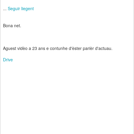
...
Seguir liegent
Bona net.
Aguest vidèo a 23 ans e contunhe d'èster parièr d'actuau.
Drive