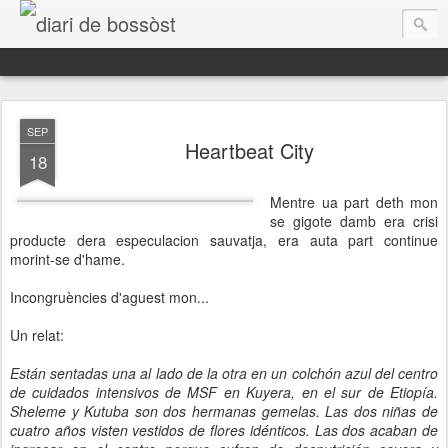
diari de bossòst
SEP
Heartbeat City
18
Mentre ua part deth mon
se gigote damb era crisi
producte dera especulacion sauvatja, era auta part continue
morint-se d'hame.
Incongruències d'aguest mon...
Aguest ei des d'aué eth mèn espaci de reflexions personaus, era banda sonora dera mia vida.
Un relat:
Están sentadas una al lado de la otra en un colchón azul del centro
de cuidados intensivos de MSF en Kuyera, en el sur de Etiopía.
Sheleme y Kutuba son dos hermanas gemelas. Las dos niñas de
cuatro años visten vestidos de flores idénticos. Las dos acaban de