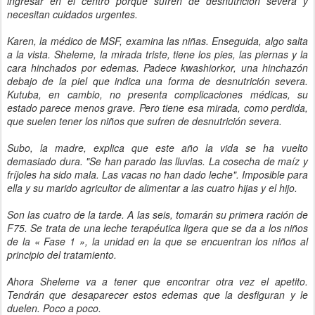
ingresar en el centro porque sufren de desnutrición severa y
necesitan cuidados urgentes.
Karen, la médico de MSF, examina las niñas. Enseguida, algo salta
a la vista. Sheleme, la mirada triste, tiene los pies, las piernas y la
cara hinchados por edemas. Padece kwashiorkor, una hinchazón
debajo de la piel que indica una forma de desnutrición severa.
Kutuba, en cambio, no presenta complicaciones médicas, su
estado parece menos grave. Pero tiene esa mirada, como perdida,
que suelen tener los niños que sufren de desnutrición severa.
Subo, la madre, explica que este año la vida se ha vuelto
demasiado dura. "Se han parado las lluvias. La cosecha de maíz y
fríjoles ha sido mala. Las vacas no han dado leche". Imposible para
ella y su marido agricultor de alimentar a las cuatro hijas y el hijo.
Son las cuatro de la tarde. A las seis, tomarán su primera ración de
F75. Se trata de una leche terapéutica ligera que se da a los niños
de la « Fase 1 », la unidad en la que se encuentran los niños al
principio del tratamiento.
Ahora Sheleme va a tener que encontrar otra vez el apetito.
Tendrán que desaparecer estos edemas que la desfiguran y le
duelen. Poco a poco.